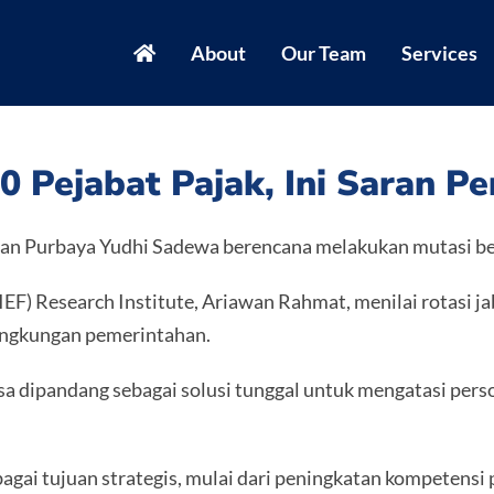
About
Our Team
Services
0 Pejabat Pajak, Ini Saran P
n Purbaya Yudhi Sadewa berencana melakukan mutasi bes
(IEF) Research Institute, Ariawan Rahmat, menilai rotasi 
lingkungan pemerintahan.
sa dipandang sebagai solusi tunggal untuk mengatasi pers
agai tujuan strategis, mulai dari peningkatan kompetensi 