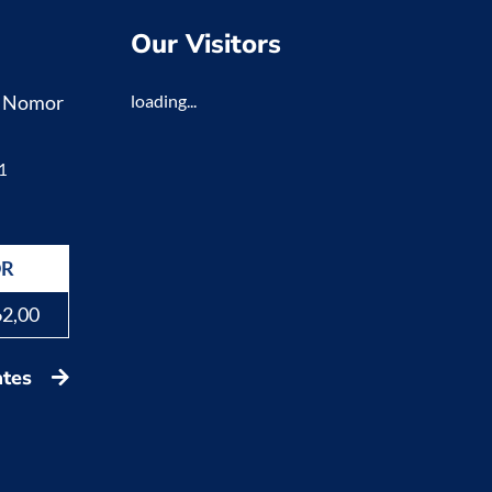
Our Visitors
K Nomor
loading...
1
DR
62,00
ates