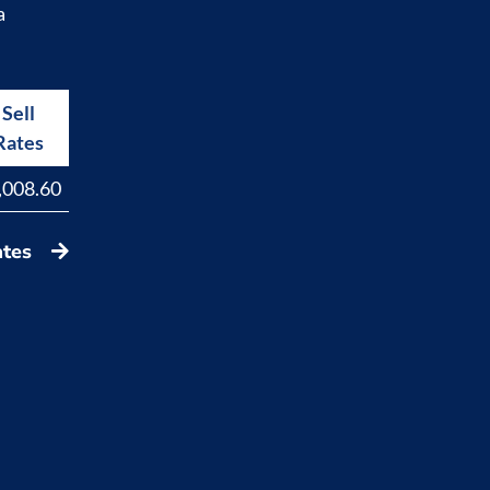
a
Sell
Buy
Rates
Rates
,008.60
17,829.40
ates