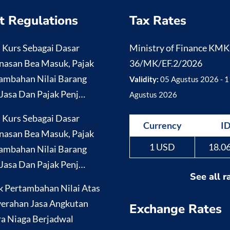
t Regulations
Tax Rates
i Kurs Sebagai Dasar
Ministry of Finance KM
nasan Bea Masuk, Pajak
36/MK/EF.2/2026
ambahan Nilai Barang
Validity:
05 Agustus 2026 - 1
Jasa Dan Pajak Penj…
Agustus 2026
i Kurs Sebagai Dasar
Currency
I
nasan Bea Masuk, Pajak
1 USD
18.0
ambahan Nilai Barang
Jasa Dan Pajak Penj…
See all r
k Pertambahan Nilai Atas
erahan Jasa Angkutan
Exchange Rates
a Niaga Berjadwal