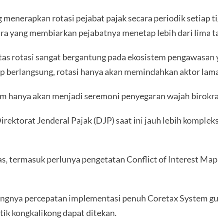
enerapkan rotasi pejabat pajak secara periodik setiap ti
ra yang membiarkan pejabatnya menetap lebih dari lima tah
as rotasi sangat bergantung pada ekosistem pengawasan y
etap berlangsung, rotasi hanya akan memindahkan aktor lam
m hanya akan menjadi seremoni penyegaran wajah birokras
rektorat Jenderal Pajak (DJP) saat ini jauh lebih komplek
s, termasuk perlunya pengetatan Conflict of Interest Map
ntingnya percepatan implementasi penuh Coretax System g
tik kongkalikong dapat ditekan.