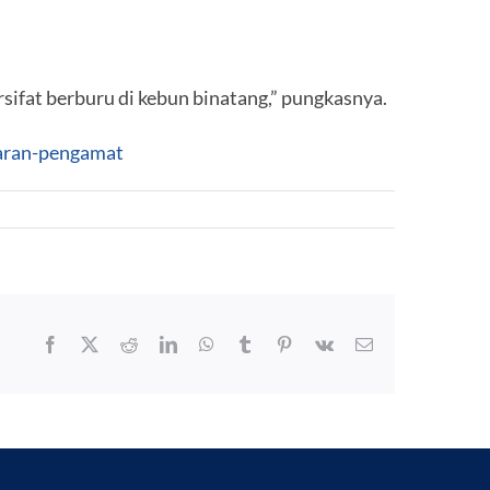
sifat berburu di kebun binatang,” pungkasnya.
saran-pengamat
Facebook
X
Reddit
LinkedIn
WhatsApp
Tumblr
Pinterest
Vk
Email