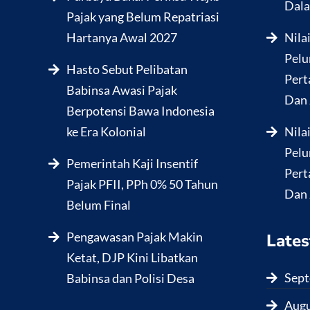
Dala
Pajak yang Belum Repatriasi
Hartanya Awal 2027
Nila
Pelu
Hasto Sebut Pelibatan
Pert
Babinsa Awasi Pajak
Dan 
Berpotensi Bawa Indonesia
ke Era Kolonial
Nila
Pelu
Pemerintah Kaji Insentif
Pert
Pajak PFII, PPh 0% 50 Tahun
Dan 
Belum Final
Pengawasan Pajak Makin
Lates
Ketat, DJP Kini Libatkan
Sept
Babinsa dan Polisi Desa
Augu