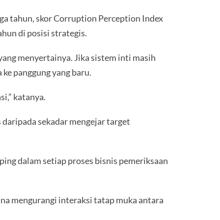
ga tahun, skor Corruption Perception Index
un di posisi strategis.
ang menyertainya. Jika sistem inti masih
a ke panggung yang baru.
i,” katanya.
s daripada sekadar mengejar target
ping dalam setiap proses bisnis pemeriksaan
una mengurangi interaksi tatap muka antara