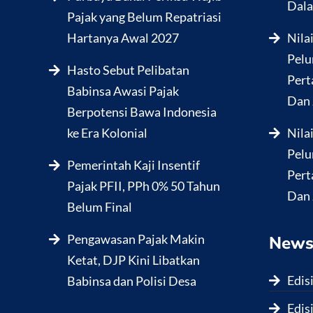
Dala
Pajak yang Belum Repatriasi
Hartanya Awal 2027
Nila
Pelu
Hasto Sebut Pelibatan
Pert
Babinsa Awasi Pajak
Dan 
Berpotensi Bawa Indonesia
ke Era Kolonial
Nila
Pelu
Pemerintah Kaji Insentif
Pert
Pajak PFII, PPh 0% 50 Tahun
Dan 
Belum Final
Pengawasan Pajak Makin
News
Ketat, DJP Kini Libatkan
Edis
Babinsa dan Polisi Desa
Edis