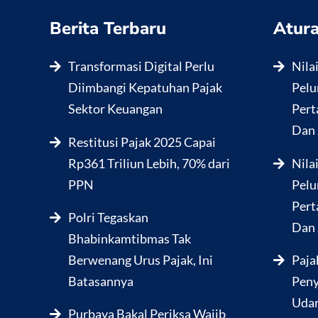
Berita Terbaru
Atura
Transformasi Digital Perlu
Nila
Diimbangi Kepatuhan Pajak
Pelu
Sektor Keuangan
Pert
Dan 
Restitusi Pajak 2025 Capai
Rp361 Triliun Lebih, 70% dari
Nila
PPN
Pelu
Pert
Polri Tegaskan
Dan 
Bhabinkamtibmas Tak
Berwenang Urus Pajak, Ini
Paja
Batasannya
Peny
Udar
Purbaya Bakal Periksa Wajib