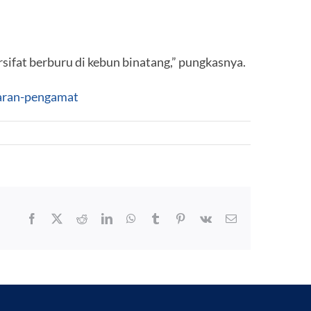
sifat berburu di kebun binatang,” pungkasnya.
saran-pengamat
Facebook
X
Reddit
LinkedIn
WhatsApp
Tumblr
Pinterest
Vk
Email