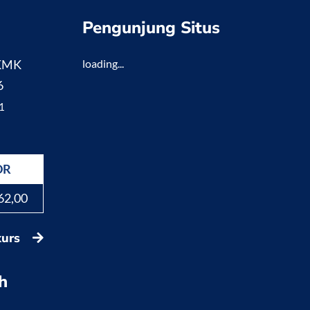
Pengunjung Situs
 KMK
loading...
6
1
DR
62,00
kurs
h