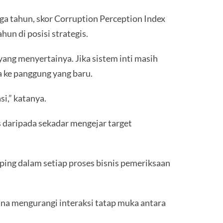
ga tahun, skor Corruption Perception Index
un di posisi strategis.
ang menyertainya. Jika sistem inti masih
a ke panggung yang baru.
i,” katanya.
s daripada sekadar mengejar target
ping dalam setiap proses bisnis pemeriksaan
una mengurangi interaksi tatap muka antara