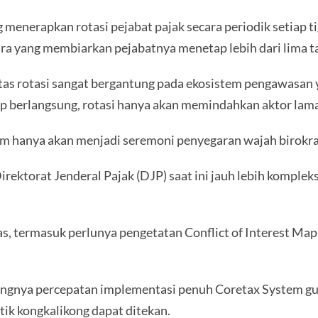
enerapkan rotasi pejabat pajak secara periodik setiap ti
ra yang membiarkan pejabatnya menetap lebih dari lima tah
as rotasi sangat bergantung pada ekosistem pengawasan y
etap berlangsung, rotasi hanya akan memindahkan aktor lam
m hanya akan menjadi seremoni penyegaran wajah birokras
rektorat Jenderal Pajak (DJP) saat ini jauh lebih komplek
s, termasuk perlunya pengetatan Conflict of Interest Map
ntingnya percepatan implementasi penuh Coretax System g
tik kongkalikong dapat ditekan.