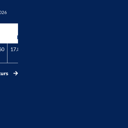
2026
Beli
60
17.829,40
kurs