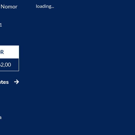
K Nomor
loading...
1
DR
62,00
ates
a