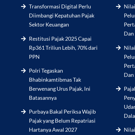
Transformasi Digital Perlu
Nila
Diimbangi Kepatuhan Pajak
Pelu
Sektor Keuangan
Pert
Dan 
Restitusi Pajak 2025 Capai
Rp361 Triliun Lebih, 70% dari
Nila
PPN
Pelu
Pert
Polri Tegaskan
Dan 
Bhabinkamtibmas Tak
Berwenang Urus Pajak, Ini
Paja
Batasannya
Peny
Udar
Purbaya Bakal Periksa Wajib
Dala
Pajak yang Belum Repatriasi
Hartanya Awal 2027
Nila