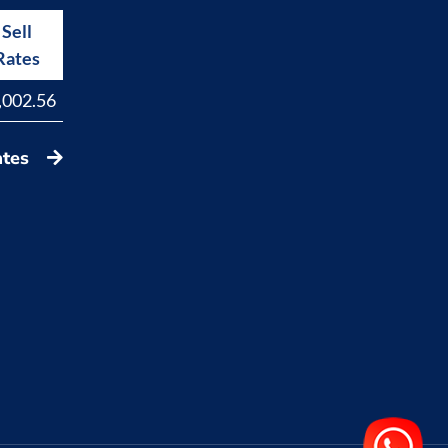
Sell
Buy
Rates
Rates
,002.56
17,823.44
ates