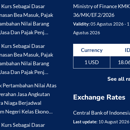
i Kurs Sebagai Dasar
Ministry of Finance KM
nasan Bea Masuk, Pajak
36/MK/EF.2/2026
ambahan Nilai Barang
Validity:
05 Agustus 2026 - 1
Jasa Dan Pajak Penj…
Agustus 2026
i Kurs Sebagai Dasar
Currency
I
nasan Bea Masuk, Pajak
1 USD
18.0
ambahan Nilai Barang
Jasa Dan Pajak Penj…
See all r
k Pertambahan Nilai Atas
erahan Jasa Angkutan
Exchange Rates
a Niaga Berjadwal
m Negeri Kelas Ekono…
Central Bank of Indonesi
Last update:
10 August 2026
i Kurs Sebagai Dasar