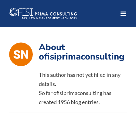
Skip
to
content
About
ofisiprimaconsulting
This author has not yet filled in any
details.
So far ofisiprimaconsulting has
created 1956 blog entries.