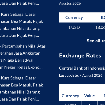
Jasa Dan Pajak Penj…
Agustus 2026
i Kurs Sebagai Dasar
Currency
I
nasan Bea Masuk, Pajak
1 USD
18.0
ambahan Nilai Barang
Jasa Dan Pajak Penj…
See all r
k Pertambahan Nilai Atas
erahan Jasa Angkutan
Exchange Rates
a Niaga Berjadwal
m Negeri Kelas Ekono…
Central Bank of Indonesi
Last update:
7 August 2026
i Kurs Sebagai Dasar
nasan Bea Masuk, Pajak
ambahan Nilai Barang
Currency
Value
Jasa Dan Pajak Penj…