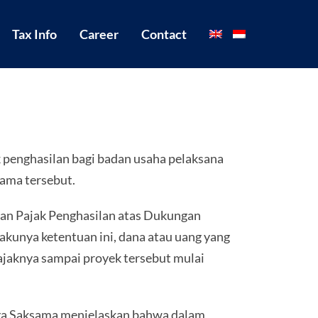
Tax Info
Career
Contact
 penghasilan bagi badan usaha pelaksana
ama tersebut.
uan Pajak Penghasilan atas Dukungan
kunya ketentuan ini, dana atau uang yang
ajaknya sampai proyek tersebut mulai
oga Saksama menjelaskan bahwa dalam