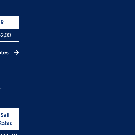
DR
62,00
ates
a
Sell
Buy
Rates
Rates