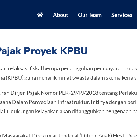
About
Our Team
Services
Pajak Proyek KPBU
n relaksasi fiskal berupa penangguhan pembayaran pajak
a (KPBU) guna menarik minat swasta dalam skema kerja s
aturan Dirjen Pajak Nomor PER-29/PJ/2018 tentang Perlak
ha Dalam Penyediaan Infrastruktur. Intinya dengan berla
lalui dukungan kelayakan akan ditangguhkan pengenaan p
Masyarakat Direktorat Jenderal (Ditjen Pajak) Hestu Y