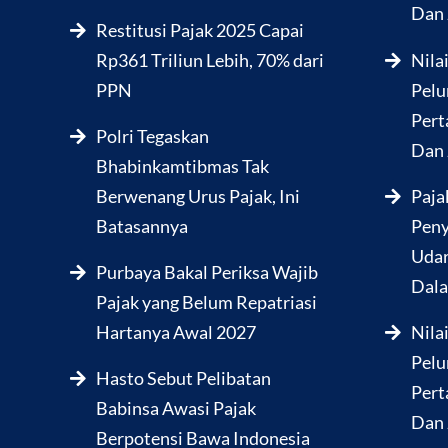
Dan 
Restitusi Pajak 2025 Capai
Rp361 Triliun Lebih, 70% dari
Nila
PPN
Pelu
Pert
Polri Tegaskan
Dan 
Bhabinkamtibmas Tak
Berwenang Urus Pajak, Ini
Paja
Batasannya
Peny
Udar
Purbaya Bakal Periksa Wajib
Dala
Pajak yang Belum Repatriasi
Hartanya Awal 2027
Nila
Pelu
Hasto Sebut Pelibatan
Pert
Babinsa Awasi Pajak
Dan 
Berpotensi Bawa Indonesia