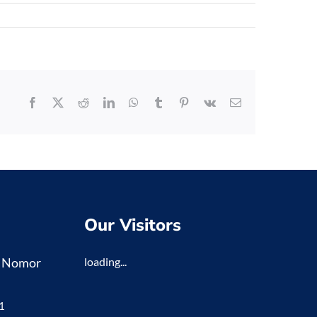
Facebook
X
Reddit
LinkedIn
WhatsApp
Tumblr
Pinterest
Vk
Email
Our Visitors
K Nomor
loading...
1