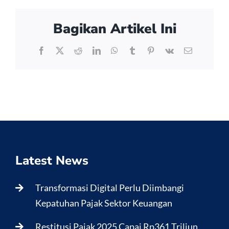
Bagikan Artikel Ini
Facebook
X
Reddit
LinkedIn
WhatsApp
Tumblr
Pinterest
Vk
Email
Latest News
Transformasi Digital Perlu Diimbangi
Kepatuhan Pajak Sektor Keuangan
Restitusi Pajak 2025 Capai Rp361 Triliun