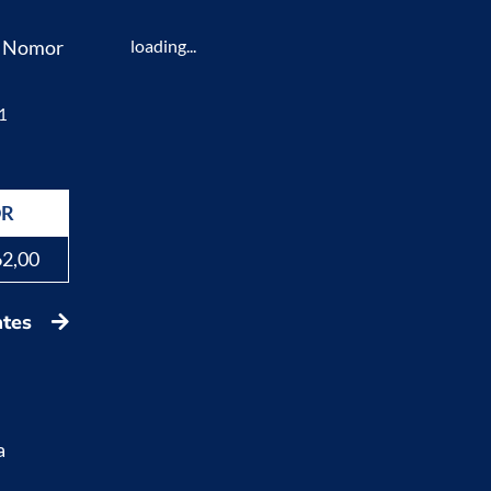
K Nomor
loading...
1
DR
62,00
ates
a