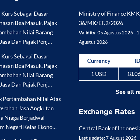
i Kurs Sebagai Dasar
Ministry of Finance KM
nasan Bea Masuk, Pajak
36/MK/EF.2/2026
ambahan Nilai Barang
Validity:
05 Agustus 2026 - 1
Jasa Dan Pajak Penj…
Agustus 2026
i Kurs Sebagai Dasar
Currency
I
nasan Bea Masuk, Pajak
1 USD
18.0
ambahan Nilai Barang
Jasa Dan Pajak Penj…
See all r
k Pertambahan Nilai Atas
erahan Jasa Angkutan
Exchange Rates
a Niaga Berjadwal
m Negeri Kelas Ekono…
Central Bank of Indonesi
Last update:
7 August 2026