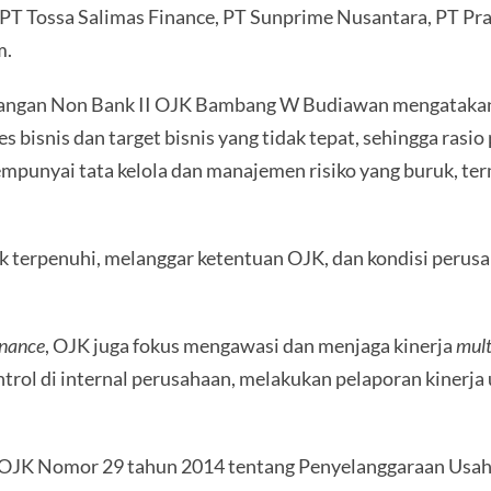
PT Tossa Salimas Finance, PT Sunprime Nusantara, PT Prac
m.
angan Non Bank II OJK Bambang W Budiawan mengatakan
s bisnis dan target bisnis yang tidak tepat, sehingga ra
mempunyai tata kelola dan manajemen risiko yang buruk, t
ak terpenuhi, melanggar ketentuan OJK, dan kondisi per
inance
, OJK juga fokus mengawasi dan menjaga kinerja
mult
ol di internal perusahaan, melakukan pelaporan kinerja u
an OJK Nomor 29 tahun 2014 tentang Penyelanggaraan Usa