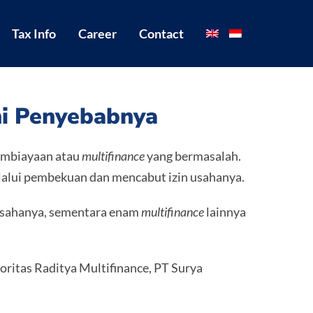
Tax Info
Career
Contact
ni Penyebabnya
embiayaan atau
multifinance
yang bermasalah.
lalui pembekuan dan mencabut izin usahanya.
 usahanya, sementara enam
multifinance
lainnya
oritas Raditya Multifinance, PT Surya