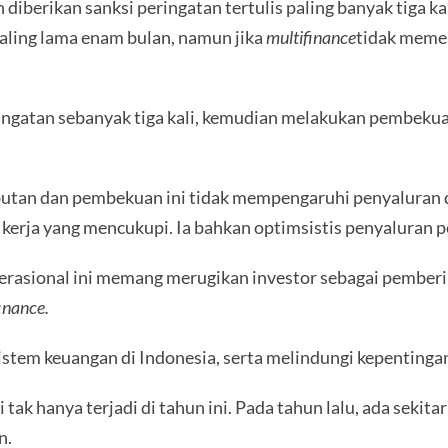
berikan sanksi peringatan tertulis paling banyak tiga ka
ling lama enam bulan, namun jika
multifinance
tidak memen
ngatan sebanyak tiga kali, kemudian melakukan pembekua
tan dan pembekuan ini tidak mempengaruhi penyaluran 
erja yang mencukupi. Ia bahkan optimsistis penyaluran pe
operasional ini memang merugikan investor sebagai pember
inance.
tem keuangan di Indonesia, serta melindungi kepentinga
i tak hanya terjadi di tahun ini. Pada tahun lalu, ada sekit
n.