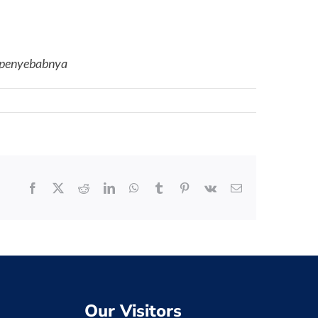
i-penyebabnya
Facebook
X
Reddit
LinkedIn
WhatsApp
Tumblr
Pinterest
Vk
Email
Our Visitors