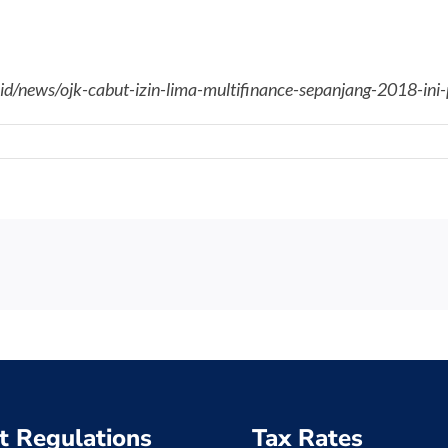
co.id/news/ojk-cabut-izin-lima-multifinance-sepanjang-2018-in
t Regulations
Tax Rates