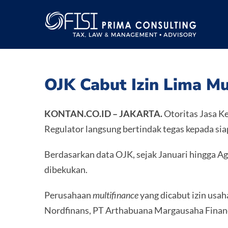
Skip
to
content
OJK Cabut Izin Lima Mu
KONTAN.CO.ID –
JAKARTA.
Otoritas Jasa K
Regulator langsung bertindak tegas kepada si
Berdasarkan data OJK, sejak Januari hingga A
dibekukan.
Perusahaan
multifinance
yang dicabut izin usah
Nordfinans, PT Arthabuana Margausaha Financ