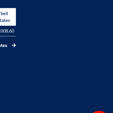
Sell
Buy
Rates
Rates
,008.60
17,829.40
ates