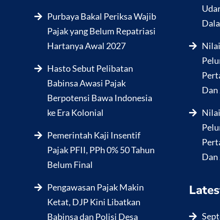
Udar
Purbaya Bakal Periksa Wajib
Dala
Pajak yang Belum Repatriasi
Hartanya Awal 2027
Nila
Pelu
Hasto Sebut Pelibatan
Pert
Babinsa Awasi Pajak
Dan 
Berpotensi Bawa Indonesia
ke Era Kolonial
Nila
Pelu
Pemerintah Kaji Insentif
Pert
Pajak PFII, PPh 0% 50 Tahun
Dan 
Belum Final
Pengawasan Pajak Makin
Lates
Ketat, DJP Kini Libatkan
Sept
Babinsa dan Polisi Desa