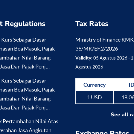
t Regulations
Tax Rates
i Kurs Sebagai Dasar
Ministry of Finance KM
nasan Bea Masuk, Pajak
36/MK/EF.2/2026
ambahan Nilai Barang
Validity:
05 Agustus 2026 - 1
Jasa Dan Pajak Penj…
Agustus 2026
i Kurs Sebagai Dasar
Currency
I
nasan Bea Masuk, Pajak
1 USD
18.0
ambahan Nilai Barang
Jasa Dan Pajak Penj…
See all r
k Pertambahan Nilai Atas
erahan Jasa Angkutan
Exchange Rates