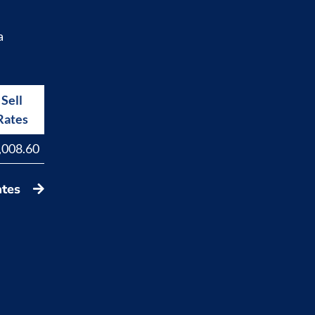
a
Sell
Buy
Rates
Rates
,008.60
17,829.40
ates