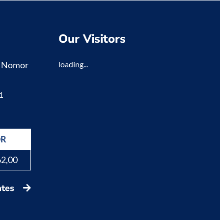
Our Visitors
K Nomor
loading...
1
DR
62,00
ates