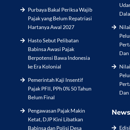
Udar
Purbaya Bakal Periksa Wajib
Dala
Pajak yang Belum Repatriasi
Hartanya Awal 2027
Nila
Pelu
Hasto Sebut Pelibatan
Pert
Babinsa Awasi Pajak
Dan 
Berpotensi Bawa Indonesia
ke Era Kolonial
Nila
Pelu
Pemerintah Kaji Insentif
Pert
Pajak PFII, PPh 0% 50 Tahun
Dan 
Belum Final
Pengawasan Pajak Makin
News
Ketat, DJP Kini Libatkan
Edis
Babinsa dan Polisi Desa