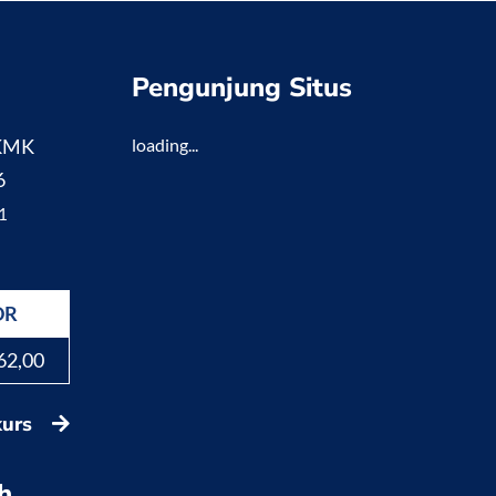
Pengunjung Situs
 KMK
loading...
6
1
DR
62,00
kurs
h