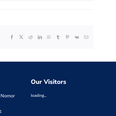
Facebook
X
Reddit
LinkedIn
WhatsApp
Tumblr
Pinterest
Vk
Email
Our Visitors
K Nomor
loading...
1