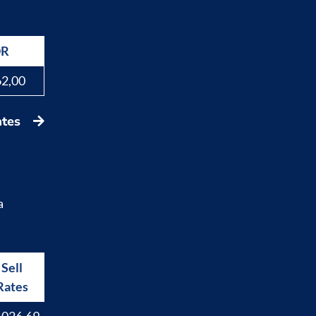
DR
62,00
ates
a
Sell
Buy
Rates
Rates