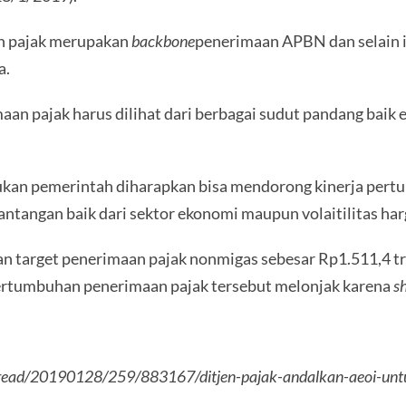
n pajak merupakan
backbone
penerimaan APBN dan selain 
a.
an pajak harus dilihat dari berbagai sudut pandang baik 
ukan pemerintah diharapkan bisa mendorong kinerja pert
ntangan baik dari sektor ekonomi maupun volaitilitas har
n target penerimaan pajak nonmigas sebesar Rp1.511,4 tri
 pertumbuhan penerimaan pajak tersebut melonjak karena
sh
s.com/read/20190128/259/883167/ditjen-pajak-andalkan-aeoi-u