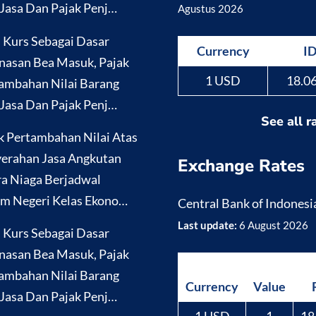
Jasa Dan Pajak Penj…
Agustus 2026
i Kurs Sebagai Dasar
Currency
I
nasan Bea Masuk, Pajak
1 USD
18.0
ambahan Nilai Barang
Jasa Dan Pajak Penj…
See all r
k Pertambahan Nilai Atas
erahan Jasa Angkutan
Exchange Rates
a Niaga Berjadwal
m Negeri Kelas Ekono…
Central Bank of Indonesi
Last update:
6 August 2026
i Kurs Sebagai Dasar
nasan Bea Masuk, Pajak
ambahan Nilai Barang
Currency
Value
Jasa Dan Pajak Penj…