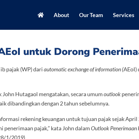
About
Our Team
Services
 AEoI untuk Dorong Penerima
ib pajak (WP) dari
automatic exchange of information (
AEoI)
jak John Hutagaol mengatakan, secara umum
outlook
penerim
aik dibandingkan dengan 2 tahun sebelumnya.
nformasi rekening keuangan untuk tujuan pajak sejak Apr
hi penerimaan pajak,” kata John dalam
Outlook Penerimaan P
28/1/2019).