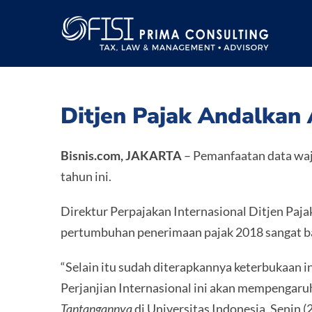
Skip
to
content
Ditjen Pajak Andalkan
Bisnis.com,
JAKARTA
– Pemanfaatan data waj
tahun ini.
Direktur Perpajakan Internasional Ditjen Pa
pertumbuhan penerimaan pajak 2018 sangat b
“Selain itu sudah diterapkannya keterbukaan i
Perjanjian Internasional ini akan mempengaru
Tantangannya
di Universitas Indonesia, Senin (