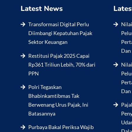
Latest News
Lates
Transformasi Digital Perlu
Nila
Diimbangi Kepatuhan Pajak
Pelu
Sektor Keuangan
Pert
Dan 
Restitusi Pajak 2025 Capai
Rp361 Triliun Lebih, 70% dari
Nila
PPN
Pelu
Pert
Polri Tegaskan
Dan 
Bhabinkamtibmas Tak
Berwenang Urus Pajak, Ini
Paja
Batasannya
Peny
Udar
Purbaya Bakal Periksa Wajib
Dala