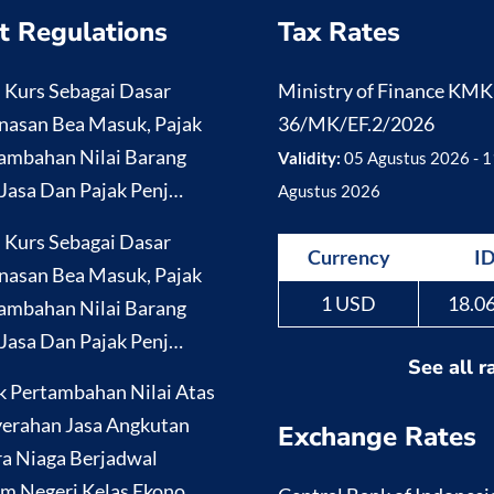
t Regulations
Tax Rates
i Kurs Sebagai Dasar
Ministry of Finance KM
nasan Bea Masuk, Pajak
36/MK/EF.2/2026
ambahan Nilai Barang
Validity:
05 Agustus 2026 - 1
Jasa Dan Pajak Penj…
Agustus 2026
i Kurs Sebagai Dasar
Currency
I
nasan Bea Masuk, Pajak
1 USD
18.0
ambahan Nilai Barang
Jasa Dan Pajak Penj…
See all r
k Pertambahan Nilai Atas
erahan Jasa Angkutan
Exchange Rates
a Niaga Berjadwal
m Negeri Kelas Ekono…