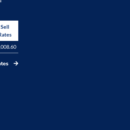
a
Sell
Buy
Rates
Rates
,008.60
17,829.40
ates