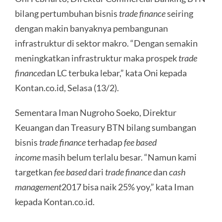
bilang pertumbuhan bisnis
trade finance
seiring
dengan makin banyaknya pembangunan
infrastruktur di sektor makro. “Dengan semakin
meningkatkan infrastruktur maka prospek
trade
finance
dan LC terbuka lebar,” kata Oni kepada
Kontan.co.id, Selasa (13/2).
Sementara Iman Nugroho Soeko, Direktur
Keuangan dan Treasury BTN bilang sumbangan
bisnis
trade finance
terhadap
fee based
income
masih belum terlalu besar. “Namun kami
targetkan
fee based
dari
trade finance
dan
cash
management
2017 bisa naik 25% yoy,” kata Iman
kepada Kontan.co.id.