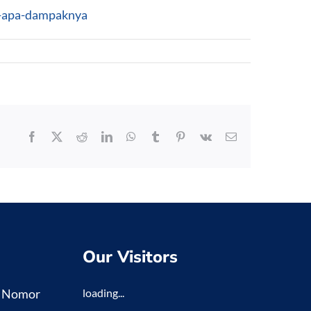
sa-apa-dampaknya
Facebook
X
Reddit
LinkedIn
WhatsApp
Tumblr
Pinterest
Vk
Email
Our Visitors
K Nomor
loading...