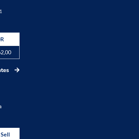
1
DR
62,00
ates
a
Sell
Buy