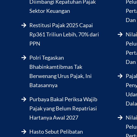
Diimbangi Kepatuhan Pajak
Pelu
Sektor Keuangan
Pert
Dan 
Restitusi Pajak 2025 Capai
Rp361 Triliun Lebih, 70% dari
Nila
PPN
Pelu
Pert
Polri Tegaskan
Dan 
Bhabinkamtibmas Tak
Berwenang Urus Pajak, Ini
Paja
Batasannya
Peny
Udar
Purbaya Bakal Periksa Wajib
Dala
Pajak yang Belum Repatriasi
Hartanya Awal 2027
Nila
Pelu
Hasto Sebut Pelibatan
Pert