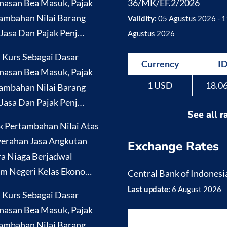
nasan Bea Masuk, Pajak
36/MK/EF.2/2026
ambahan Nilai Barang
Validity:
05 Agustus 2026 - 1
Jasa Dan Pajak Penj…
Agustus 2026
i Kurs Sebagai Dasar
Currency
I
nasan Bea Masuk, Pajak
1 USD
18.0
ambahan Nilai Barang
Jasa Dan Pajak Penj…
See all r
k Pertambahan Nilai Atas
erahan Jasa Angkutan
Exchange Rates
a Niaga Berjadwal
m Negeri Kelas Ekono…
Central Bank of Indonesi
Last update:
6 August 2026
i Kurs Sebagai Dasar
nasan Bea Masuk, Pajak
ambahan Nilai Barang