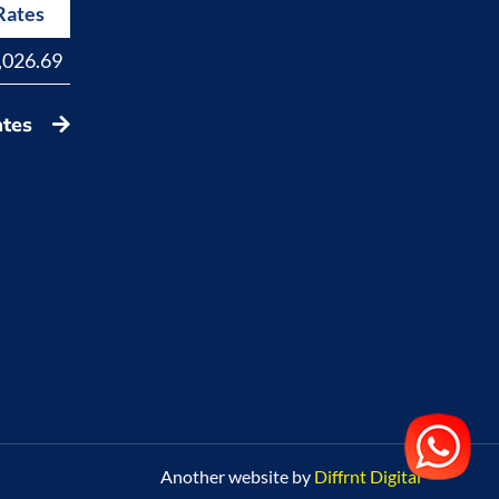
Rates
Rates
,026.69
17,847.31
ates
Another website by
Diffrnt Digital