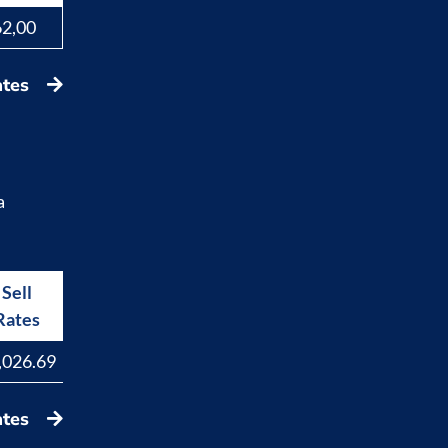
62,00
ates
a
Sell
Buy
Rates
Rates
,026.69
17,847.31
ates