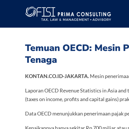
Skip
to
content
Temuan OECD: Mesin Pa
Tenaga
KONTAN.CO.ID-JAKARTA.
Mesin penerimaan 
Laporan OECD Revenue Statistics in Asia and 
(taxes on income, profits and capital gains) 
Data OECD menunjukkan penerimaan pajak pengh
Kenaikannya hanya sekitar Rp 700 miliar atau 