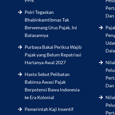
PPN
Pelu
Pert
Polri Tegaskan
Dan 
Bhabinkamtibmas Tak
Berwenang Urus Pajak, Ini
Paja
Batasannya
Peny
Udar
Purbaya Bakal Periksa Wajib
Dala
Pajak yang Belum Repatriasi
Hartanya Awal 2027
Nila
Pelu
Hasto Sebut Pelibatan
Pert
Babinsa Awasi Pajak
Dan 
Berpotensi Bawa Indonesia
ke Era Kolonial
Nila
Pelu
Pemerintah Kaji Insentif
Pert