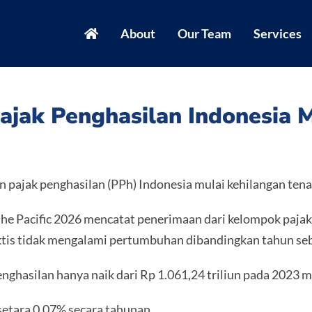
About
Our Team
Services
jak Penghasilan Indonesia M
pajak penghasilan (PPh) Indonesia mulai kehilangan tena
the Pacific 2026 mencatat penerimaan dari kelompok pajak
praktis tidak mengalami pertumbuhan dibandingkan tahun s
asilan hanya naik dari Rp 1.061,24 triliun pada 2023 me
setara 0,07% secara tahunan.