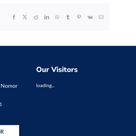
Facebook
X
Reddit
LinkedIn
WhatsApp
Tumblr
Pinterest
Vk
Email
Our Visitors
K Nomor
loading...
1
DR