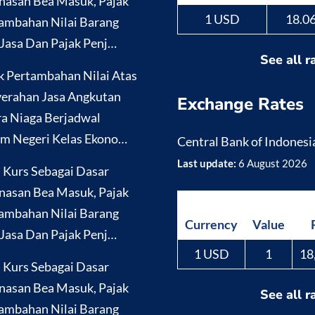
nasan Bea Masuk, Pajak
1 USD
18.0
ambahan Nilai Barang
Jasa Dan Pajak Penj…
See all r
k Pertambahan Nilai Atas
erahan Jasa Angkutan
Exchange Rates
a Niaga Berjadwal
m Negeri Kelas Ekono…
Central Bank of Indonesi
Last update:
6 August 2026
i Kurs Sebagai Dasar
nasan Bea Masuk, Pajak
ambahan Nilai Barang
Currency
Value
Jasa Dan Pajak Penj…
1 USD
1
18
i Kurs Sebagai Dasar
nasan Bea Masuk, Pajak
See all r
ambahan Nilai Barang