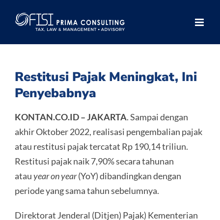
Skip
to
content
Restitusi Pajak Meningkat, Ini
Penyebabnya
KONTAN.CO.ID –
JAKARTA
. Sampai dengan
akhir Oktober 2022, realisasi pengembalian pajak
atau restitusi pajak tercatat Rp 190,14 triliun.
Restitusi pajak naik 7,90% secara tahunan
atau
year on year
(YoY) dibandingkan dengan
periode yang sama tahun sebelumnya.
Direktorat Jenderal (Ditjen) Pajak) Kementerian