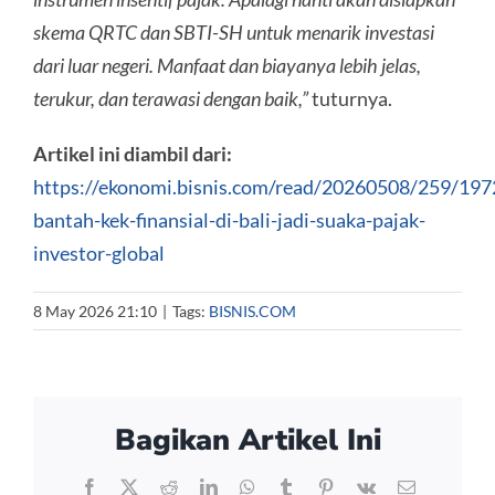
skema QRTC dan SBTI-SH untuk menarik investasi
dari luar negeri. Manfaat dan biayanya lebih jelas,
terukur, dan terawasi dengan baik,”
tuturnya.
Artikel ini diambil dari:
https://ekonomi.bisnis.com/read/20260508/259/197
bantah-kek-finansial-di-bali-jadi-suaka-pajak-
investor-global
8 May 2026 21:10
|
Tags:
BISNIS.COM
Bagikan Artikel Ini
Facebook
X
Reddit
LinkedIn
WhatsApp
Tumblr
Pinterest
Vk
Email