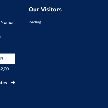
Our Visitors
K Nomor
loading...
1
DR
62,00
ates