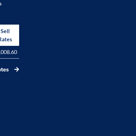
a
Sell
Buy
Rates
Rates
,008.60
17,829.40
ates