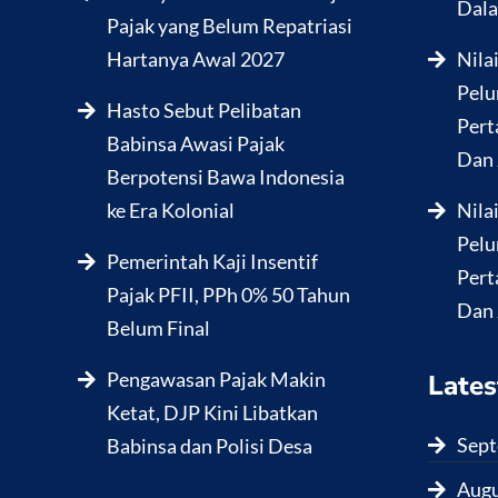
Dala
Pajak yang Belum Repatriasi
Hartanya Awal 2027
Nila
Pelu
Hasto Sebut Pelibatan
Pert
Babinsa Awasi Pajak
Dan 
Berpotensi Bawa Indonesia
ke Era Kolonial
Nila
Pelu
Pemerintah Kaji Insentif
Pert
Pajak PFII, PPh 0% 50 Tahun
Dan 
Belum Final
Pengawasan Pajak Makin
Lates
Ketat, DJP Kini Libatkan
Sept
Babinsa dan Polisi Desa
Augu