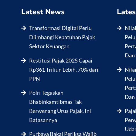
Latest News
Lates
Transformasi Digital Perlu
Nila
Diimbangi Kepatuhan Pajak
Pelu
Sektor Keuangan
Pert
Dan 
Restitusi Pajak 2025 Capai
Rp361 Triliun Lebih, 70% dari
Nila
PPN
Pelu
Pert
Polri Tegaskan
Dan 
Bhabinkamtibmas Tak
Berwenang Urus Pajak, Ini
Paja
Batasannya
Peny
Udar
Purbaya Bakal Periksa Wajib