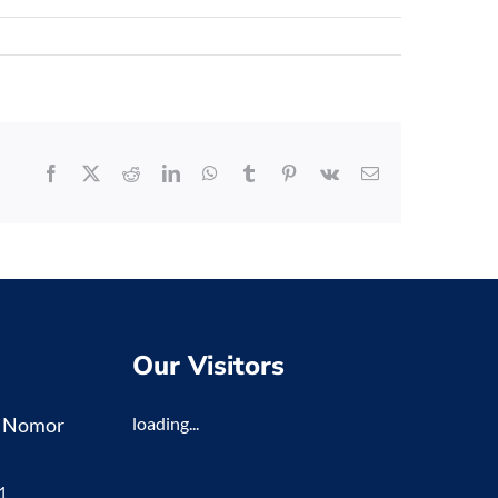
Facebook
X
Reddit
LinkedIn
WhatsApp
Tumblr
Pinterest
Vk
Email
Our Visitors
K Nomor
loading...
1