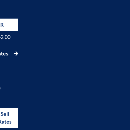
DR
62,00
ates
a
Sell
Buy
Rates
Rates