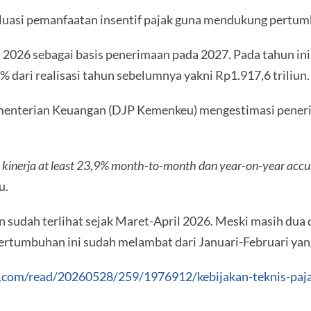
evaluasi pemanfaatan insentif pajak guna mendukung pertum
2026 sebagai basis penerimaan pada 2027. Pada tahun in
9% dari realisasi tahun sebelumnya yakni Rp1.917,6 triliun.
Kementerian Keuangan (DJP Kemenkeu) mengestimasi peneri
n kinerja at least 23,9% month-to-month dan year-on-year acc
u.
sudah terlihat sejak Maret-April 2026. Meski masih dua d
ertumbuhan ini sudah melambat dari Januari-Februari yang
s.com/read/20260528/259/1976912/kebijakan-teknis-paja