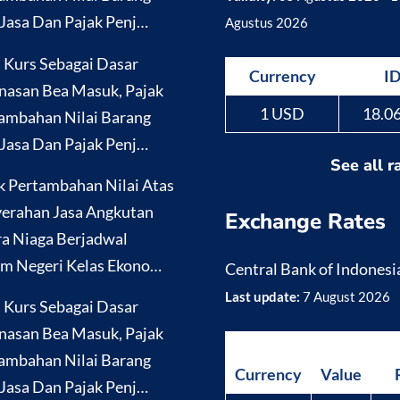
Jasa Dan Pajak Penj…
Agustus 2026
i Kurs Sebagai Dasar
Currency
I
nasan Bea Masuk, Pajak
1 USD
18.0
ambahan Nilai Barang
Jasa Dan Pajak Penj…
See all r
k Pertambahan Nilai Atas
erahan Jasa Angkutan
Exchange Rates
a Niaga Berjadwal
m Negeri Kelas Ekono…
Central Bank of Indonesi
Last update:
7 August 2026
i Kurs Sebagai Dasar
nasan Bea Masuk, Pajak
ambahan Nilai Barang
Currency
Value
Jasa Dan Pajak Penj…