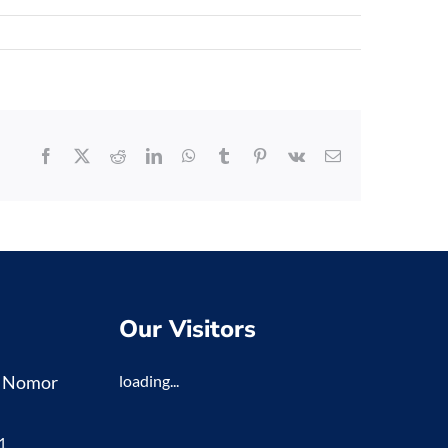
Facebook
X
Reddit
LinkedIn
WhatsApp
Tumblr
Pinterest
Vk
Email
Our Visitors
K Nomor
loading...
1