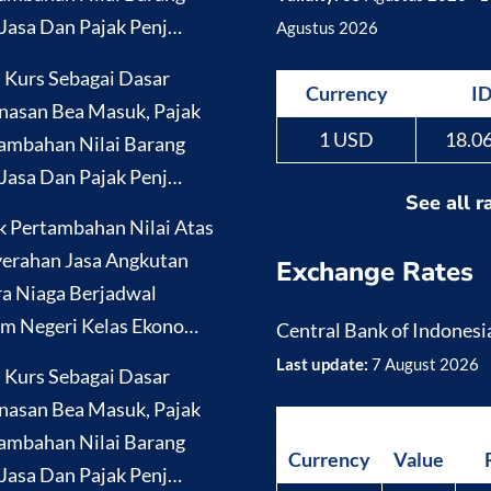
Jasa Dan Pajak Penj…
Agustus 2026
i Kurs Sebagai Dasar
Currency
I
nasan Bea Masuk, Pajak
1 USD
18.0
ambahan Nilai Barang
Jasa Dan Pajak Penj…
See all r
k Pertambahan Nilai Atas
erahan Jasa Angkutan
Exchange Rates
a Niaga Berjadwal
m Negeri Kelas Ekono…
Central Bank of Indonesi
Last update:
7 August 2026
i Kurs Sebagai Dasar
nasan Bea Masuk, Pajak
ambahan Nilai Barang
Currency
Value
Jasa Dan Pajak Penj…