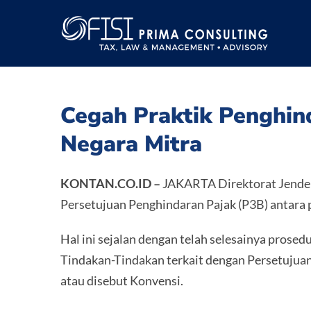
Skip
to
content
Cegah Praktik Penghind
Negara Mitra
KONTAN.CO.ID –
JAKARTA Direktorat Jender
Persetujuan Penghindaran Pajak (P3B) antara 
Hal ini sejalan dengan telah selesainya pro
Tindakan-Tindakan terkait dengan Persetuju
atau disebut Konvensi.