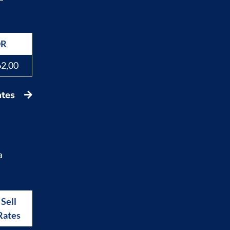
DR
62,00
ates
a
Sell
Buy
Rates
Rates