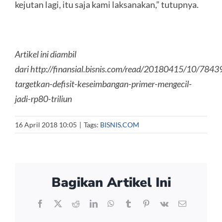
kejutan lagi, itu saja kami laksanakan,” tutupnya.
Artikel ini diambil
dari http://finansial.bisnis.com/read/20180415/10/7843
targetkan-defisit-keseimbangan-primer-mengecil-
jadi-rp80-triliun
16 April 2018 10:05
|
Tags:
BISNIS.COM
Bagikan Artikel Ini
Facebook
X
Reddit
LinkedIn
WhatsApp
Tumblr
Pinterest
Vk
Email