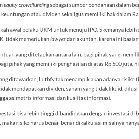
an
equity crowdfunding
sebagai sumber pendanaan dalam ben
keuntungan atau dividen sekaligus memiliki hak dalam
angkah awal pelaku UKM untuk menuju IPO. Skemanya lebih 
JK, tidak memerlukan
lawye
r dan akuntan, karena ini basis
tuan yang ditetapkan antara lain; bagi pihak yang memilik
i pihak yang memiliki penghasilan di atas Rp 500 juta, n
 ditawarkan, Luthfy tak menampik akan adanya risiko tin
idak mendapatkan dividen, saham yang tidak likuid, dilusi
gga asimetris informasi dan kualitas informasi.
estasi bisa lebih tinggi dibandingkan dengan investasi di
g, maka risiko harus benar-benar dikalkulasi misalnya hany