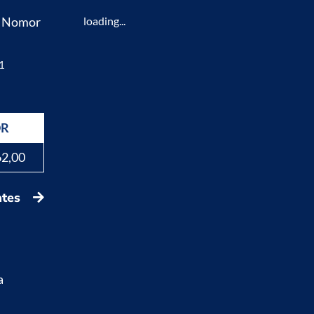
K Nomor
loading...
1
DR
62,00
ates
a