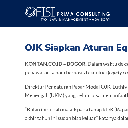
Skip
to
content
OJK Siapkan Aturan E
KONTAN.CO.ID –
BOGOR.
Dalam waktu dekat
penawaran saham berbasis teknologi (
equity c
Direktur Pengaturan Pasar Modal OJK, Luthfy Z
Menengah (UKM) yang belum bisa memanfaatk
“Bulan ini sudah masuk pada tahap RDK (Rapat
akhir tahun ini sudah bisa keluar,” katanya da