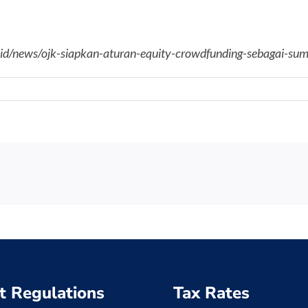
.co.id/news/ojk-siapkan-aturan-equity-crowdfunding-sebagai-s
t Regulations
Tax Rates