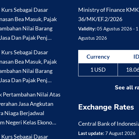
i Kurs Sebagai Dasar
Ministry of Finance KM
nasan Bea Masuk, Pajak
36/MK/EF.2/2026
ambahan Nilai Barang
Validity:
05 Agustus 2026 - 1
Jasa Dan Pajak Penj…
Agustus 2026
i Kurs Sebagai Dasar
Currency
I
nasan Bea Masuk, Pajak
1 USD
18.0
ambahan Nilai Barang
Jasa Dan Pajak Penj…
See all r
k Pertambahan Nilai Atas
erahan Jasa Angkutan
Exchange Rates
a Niaga Berjadwal
m Negeri Kelas Ekono…
Central Bank of Indonesi
Last update:
7 August 2026
i Kurs Sebagai Dasar