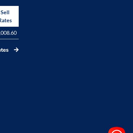
Sell
Buy
Rates
Rates
,008.60
17,829.40
ates