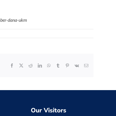
umber-dana-ukm
Facebook
X
Reddit
LinkedIn
WhatsApp
Tumblr
Pinterest
Vk
Email
Our Visitors