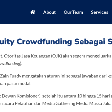
About
Our Team
Services
quity Crowdfunding Sebagai
, Otoritas Jasa Keuangan (OJK) akan segera mengeluarka
rowdfunding
).
ain Fuady mengatakan aturan ini sebagai jawaban dari ke
an pasar modal.
 Dewan Komisioner), setelah itu antara 10 hingga 15 ha
lam acara Pelatihan dan Media Gathering Media Massa Jakar