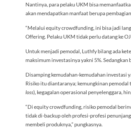
Nantinya, para pelaku UKM bisa memanfaatk
akan mendapatkan manfaat berupa pembagian 
“Melalui equity crowdfunding, ini bisa jadi l
Offering. Pelaku UKM tidak perlu datang ke O
Untuk menjadi pemodal, Luthfy bilang ada keten
maksimum investasinya yakni 5%. Sedangkan bag
Disamping kemudahan-kemudahan investasi yang
Risiko itu diantaranya; kemungkinan pemodal t
loss
), kegagalan operasional penyelenggara, hin
“Di equity crowdfunding, risiko pemodal berinv
tidak di-backup oleh profesi-profesi penunjan
membeli produknya,” pungkasnya.