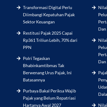
Transformasi Digital Perlu
Nila
Diimbangi Kepatuhan Pajak
Pelu
Sektor Keuangan
Pert
Dan 
Restitusi Pajak 2025 Capai
Rp361 Triliun Lebih, 70% dari
Nila
PPN
Pelu
Pert
Polri Tegaskan
Dan 
Bhabinkamtibmas Tak
Berwenang Urus Pajak, Ini
Paja
Batasannya
Peny
Udar
Purbaya Bakal Periksa Wajib
Dala
Pajak yang Belum Repatriasi
Hartanya Awal 2027
Nila