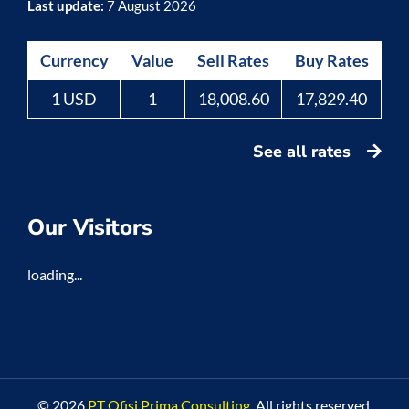
Last update:
7 August 2026
Currency
Value
Sell Rates
Buy Rates
1 USD
1
18,008.60
17,829.40
See all rates
Our Visitors
loading...
© 2026
PT Ofisi Prima Consulting
. All rights reserved.