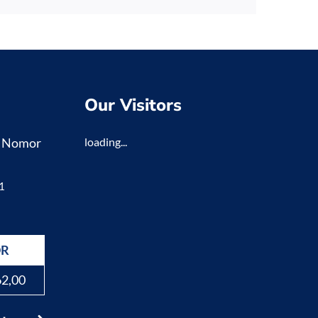
Our Visitors
K Nomor
loading...
1
DR
62,00