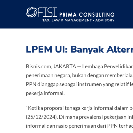
Skip
to
content
LPEM UI: Banyak Alte
Bisnis.com, JAKARTA — Lembaga Penyelidikan
penerimaan negara, bukan dengan memberlak
PPN dianggap sebagai instrumen yang relatif 
pekerja informal.
“Ketika proporsi tenaga kerja informal dalam
(25/12/2024). Di mana prevalensi pekerjaan in
informal dan rasio penerimaan dari PPN terha