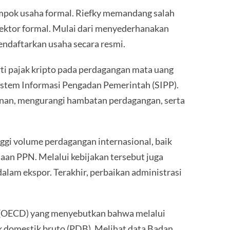
ompok usaha formal. Riefky memandang salah
sektor formal. Mulai dari menyederhanakan
endaftarkan usaha secara resmi.
rti pajak kripto pada perdagangan mata uang
Sistem Informasi Pengadan Pemerintah (SIPP).
nan, mengurangi hambatan perdagangan, serta
gi volume perdagangan internasional, baik
n PPN. Melalui kebijakan tersebut juga
m ekspor. Terakhir, perbaikan administrasi
t (OECD) yang menyebutkan bahwa melalui
k domestik bruto (PDB). Melihat data Badan