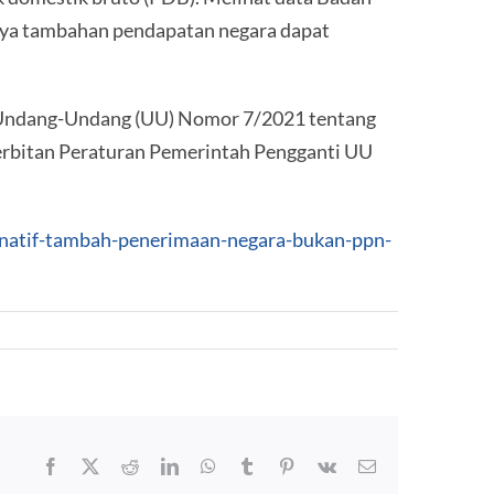
tinya tambahan pendapatan negara dapat
 Undang-Undang (UU) Nomor 7/2021 tentang
erbitan Peraturan Pemerintah Pengganti UU
rnatif-tambah-penerimaan-negara-bukan-ppn-
Facebook
X
Reddit
LinkedIn
WhatsApp
Tumblr
Pinterest
Vk
Email