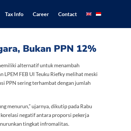
Tax Info
Career
Contact
egara, Bukan PPN 12%
miliki alternatif untuk menambah
 LPEM FEB UI Teuku Riefky melihat meski
ensi PPN sering terhambat dengan jumlah
ng menurun,” ujarnya, dikutip pada Rabu
orelasi negatif antara proporsi pekerja
nurunkan tingkat infromalitas.