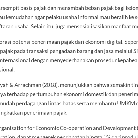
ersempit basis pajak dan menambah beban pajak bagi kel
tau kemudahan agar pelaku usaha informal mau beralih ke 
ran usaha. Selain itu, juga mensosialisasikan manfaat m
rasi potensi penerimaan pajak dari ekonomi digital. Sepe
n pajak pada transaksi pengadaan barang dan jasa melalui 
internasional dengan menyederhanakan prosedur kepabea
ional.
yyah & Arrachman (2018), menunjukkan bahwa semakin ting
ya terhadap pertumbuhan ekonomi domestik dan penerimaa
ah perdagangan lintas batas serta membantu UMKM dala
ingkatkan penerimaan pajak.
 Organisation for Economic Co-operation and Developmen
stration, dapat mengerek pendapatan hingga 1% dari produ