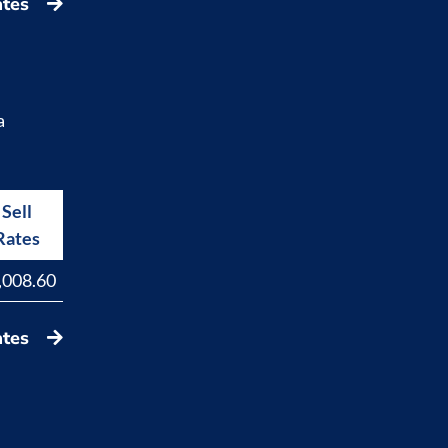
ates
a
Sell
Buy
Rates
Rates
,008.60
17,829.40
ates