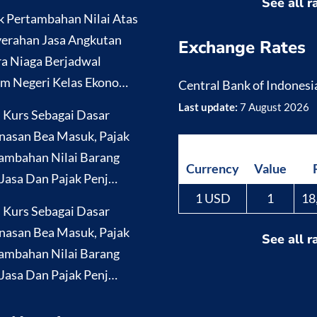
See all r
k Pertambahan Nilai Atas
erahan Jasa Angkutan
Exchange Rates
a Niaga Berjadwal
m Negeri Kelas Ekono…
Central Bank of Indonesi
Last update:
7 August 2026
i Kurs Sebagai Dasar
nasan Bea Masuk, Pajak
ambahan Nilai Barang
Currency
Value
Jasa Dan Pajak Penj…
1 USD
1
18
i Kurs Sebagai Dasar
nasan Bea Masuk, Pajak
See all r
ambahan Nilai Barang
Jasa Dan Pajak Penj…