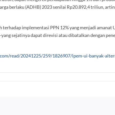
harga berlaku (ADHB) 2023 senilai Rp20.892,4 triliun, ar
uh terhadap implementasi PPN 12% yang menjadi amanat
ang sejatinya dapat direvisi atau dibatalkan dengan pen
is.com/read/20241225/259/1826907/lpem-ui-banyak-alte