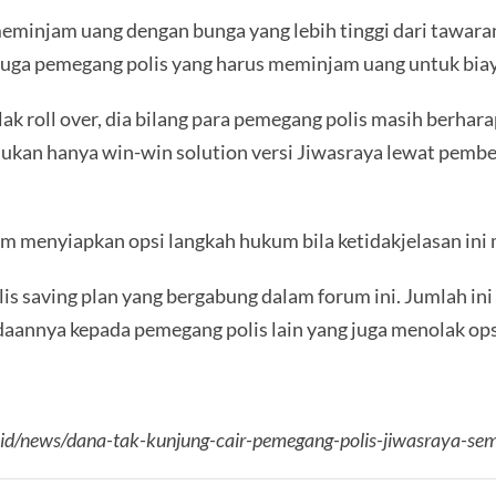
eminjam uang dengan bunga yang lebih tinggi dari tawara
da juga pemegang polis yang harus meminjam uang untuk bi
k roll over, dia bilang para pemegang polis masih berhara
“Bukan hanya win-win solution versi Jiwasraya lewat pembe
um menyiapkan opsi langkah hukum bila ketidakjelasan ini 
lis saving plan yang bergabung dalam forum ini. Jumlah in
aannya kepada pemegang polis lain yang juga menolak opsi 
.co.id/news/dana-tak-kunjung-cair-pemegang-polis-jiwasraya-s