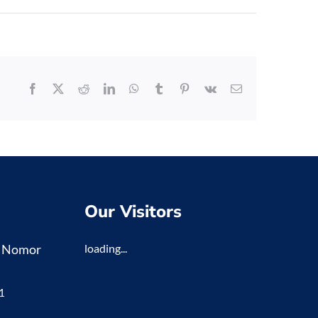
Facebook
X
Reddit
LinkedIn
WhatsApp
Tumblr
Pinterest
Vk
Email
Our Visitors
K Nomor
loading...
1