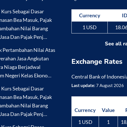
i Kurs Sebagai Dasar
Currency
I
nasan Bea Masuk, Pajak
1 USD
18.0
ambahan Nilai Barang
Jasa Dan Pajak Penj…
See all r
k Pertambahan Nilai Atas
erahan Jasa Angkutan
Exchange Rates
a Niaga Berjadwal
m Negeri Kelas Ekono…
Central Bank of Indonesi
Last update:
7 August 2026
i Kurs Sebagai Dasar
nasan Bea Masuk, Pajak
ambahan Nilai Barang
Currency
Value
Jasa Dan Pajak Penj…
1 USD
1
18