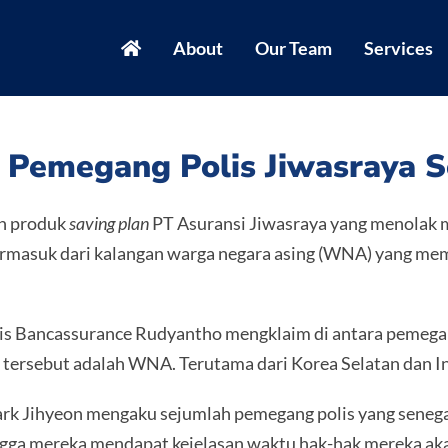
About
Our Team
Services
, Pemegang Polis Jiwasraya
h produk
saving plan
PT Asuransi Jiwasraya yang menolak
ermasuk dari kalangan warga negara asing (WNA) yang me
s Bancassurance Rudyantho mengklaim di antara pemegan
 tersebut adalah WNA. Terutama dari Korea Selatan dan In
Park Jihyeon mengaku sejumlah pemegang polis yang seneg
gga mereka mendapat kejelasan waktu hak-hak mereka aka