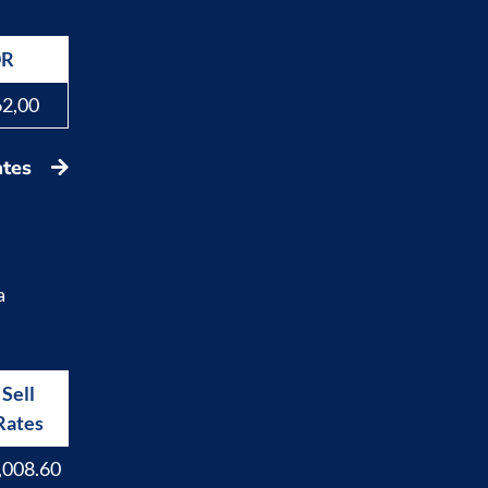
DR
62,00
ates
a
Sell
Buy
Rates
Rates
,008.60
17,829.40