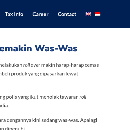
Tax Info
Career
Contact
 Semakin Was-Was
 melakukan
roll ove
r makin harap-harap cemas
mbeli produk yang dipasarkan lewat
g polis yang ikut menolak tawaran
roll
dia.
ara dengannya kini sedang was-was. Apalagi
n dipenuhi.