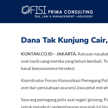
Skip
to
content
Dana Tak Kunjung Cair
KONTAN.CO.ID –
JAKARTA.
Ratusan nasaba
soal nasib uang mereka yang belum kembali. T
kanal
bancassurance
tersebut.
Koordinator Forum Komunikasi Pemegang Poli
over
dari perusahaan asuransi jiwa pelat merah
Seorang pemegang polis asal negeri ginseng, 
untuk mengkuti perkembangan masalah ini hin