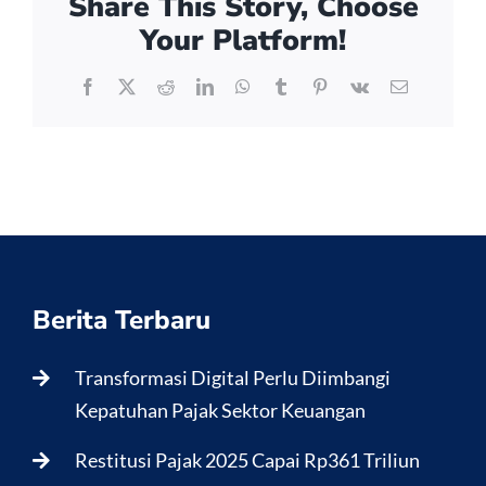
Share This Story, Choose
Your Platform!
Facebook
X
Reddit
LinkedIn
WhatsApp
Tumblr
Pinterest
Vk
Email
Berita Terbaru
Transformasi Digital Perlu Diimbangi
Kepatuhan Pajak Sektor Keuangan
Restitusi Pajak 2025 Capai Rp361 Triliun