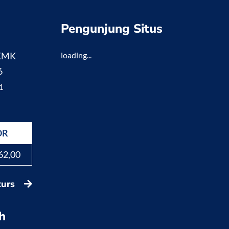
Pengunjung Situs
 KMK
loading...
6
1
DR
62,00
kurs
h