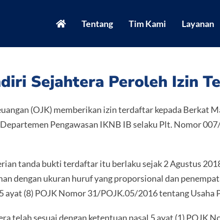
Tentang
Tim Kami
Layanan
iri Sejahtera Peroleh Izin Te
euangan (OJK) memberikan izin terdaftar kepada Berkat Ma
ala Departemen Pengawasan IKNB IB selaku Plt. Nomor 0
an tanda bukti terdaftar itu berlaku sejak 2 Agustus 2018
nan dengan ukuran huruf yang proporsional dan penempatan
l 5 ayat (8) POJK Nomor 31/POJK.05/2016 tentang Usaha 
tera telah sesuai dengan ketentuan pasal 5 ayat (1) POJK No