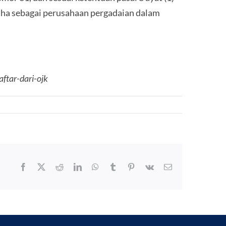
aha sebagai perusahaan pergadaian dalam
aftar-dari-ojk
Facebook
X
Reddit
LinkedIn
WhatsApp
Tumblr
Pinterest
Vk
Email