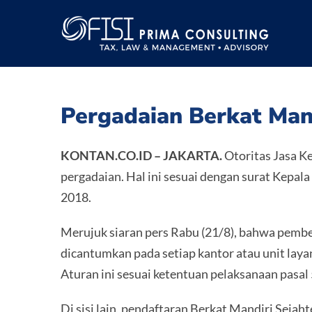
Skip
to
content
Pergadaian Berkat Mand
KONTAN.CO.ID – JAKARTA.
Otoritas Jasa K
pergadaian. Hal ini sesuai dengan surat Kep
2018.
Merujuk siaran pers Rabu (21/8), bahwa pemberi
dicantumkan pada setiap kantor atau unit laya
Aturan ini sesuai ketentuan pelaksanaan pasa
Di sisi lain, pendaftaran Berkat Mandiri Sejah