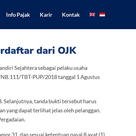
Info Pajak
Karir
Kontak
rdaftar dari OJK
ndiri Sejahtera sebagai pelaku usaha
07/NB.111/TBT-PUP/2018 tanggal 1 Agustus
. Selanjutnya, tanda bukti tersebut harus
 yang dapat terlihat jelas oleh pelanggan.
Pergadaian.
mor 31, dan sesuai ketentuan pasal 8 ayat (1)