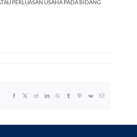
ATAU PERLUASAN USAHA PADA BIDANG
Facebook
X
Reddit
LinkedIn
WhatsApp
Tumblr
Pinterest
Vk
Email