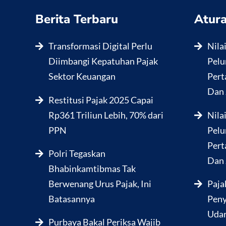
Berita Terbaru
Atura
Transformasi Digital Perlu
Nila
Diimbangi Kepatuhan Pajak
Pelu
Sektor Keuangan
Pert
Dan 
Restitusi Pajak 2025 Capai
Rp361 Triliun Lebih, 70% dari
Nila
PPN
Pelu
Pert
Polri Tegaskan
Dan 
Bhabinkamtibmas Tak
Berwenang Urus Pajak, Ini
Paja
Batasannya
Peny
Udar
Purbaya Bakal Periksa Wajib