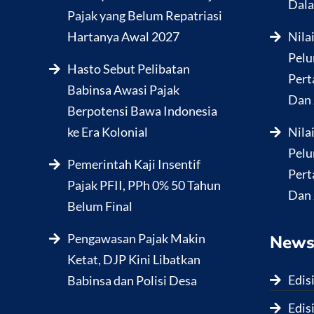
Dala
Pajak yang Belum Repatriasi
Hartanya Awal 2027
Nila
Pelu
Hasto Sebut Pelibatan
Pert
Babinsa Awasi Pajak
Dan 
Berpotensi Bawa Indonesia
ke Era Kolonial
Nila
Pelu
Pemerintah Kaji Insentif
Pert
Pajak PFII, PPh 0% 50 Tahun
Dan 
Belum Final
Pengawasan Pajak Makin
News
Ketat, DJP Kini Libatkan
Edis
Babinsa dan Polisi Desa
Edis