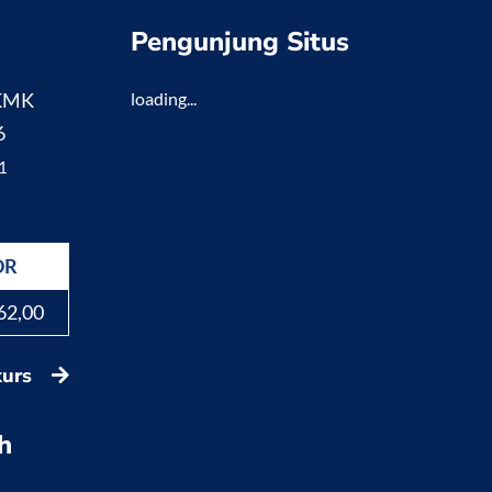
Pengunjung Situs
 KMK
loading...
6
1
DR
62,00
kurs
h