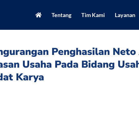
Tentang
Tim Kami
Layanan
engurangan Penghasilan Net
asan Usaha Pada Bidang Usa
dat Karya