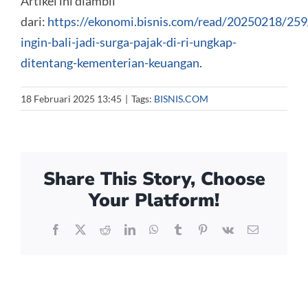
Artikel ini diambil
dari:
https://ekonomi.bisnis.com/read/20250218/25
ingin-bali-jadi-surga-pajak-di-ri-ungkap-
ditentang-kementerian-keuangan
.
18 Februari 2025 13:45
|
Tags:
BISNIS.COM
Share This Story, Choose
Your Platform!
Facebook
X
Reddit
LinkedIn
WhatsApp
Tumblr
Pinterest
Vk
Email