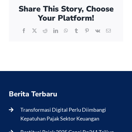
Share This Story, Choose
Your Platform!
Facebook
X
Reddit
LinkedIn
WhatsApp
Tumblr
Pinterest
Vk
Email
Berita Terbaru
Transformasi Digital Perlu Diimbangi
Kepatuhan Pajak Sektor Keuangan
Restitusi Pajak 2025 Capai Rp361 Triliun