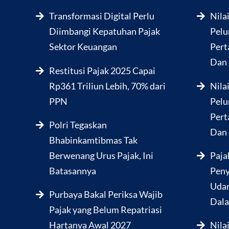
Transformasi Digital Perlu
Nila
Diimbangi Kepatuhan Pajak
Pelu
Sektor Keuangan
Pert
Dan 
Restitusi Pajak 2025 Capai
Rp361 Triliun Lebih, 70% dari
Nila
PPN
Pelu
Pert
Polri Tegaskan
Dan 
Bhabinkamtibmas Tak
Berwenang Urus Pajak, Ini
Paja
Batasannya
Peny
Udar
Purbaya Bakal Periksa Wajib
Dala
Pajak yang Belum Repatriasi
Hartanya Awal 2027
Nila