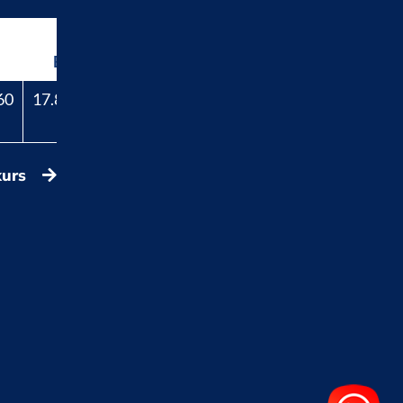
Beli
60
17.829,40
kurs