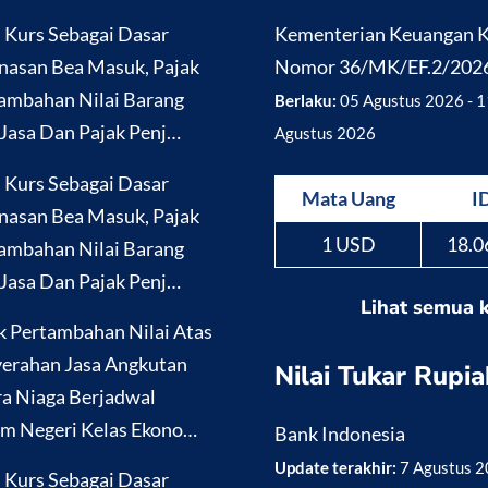
i Kurs Sebagai Dasar
Kementerian Keuangan
nasan Bea Masuk, Pajak
Nomor 36/MK/EF.2/202
ambahan Nilai Barang
Berlaku:
05 Agustus 2026 - 1
Jasa Dan Pajak Penj…
Agustus 2026
i Kurs Sebagai Dasar
Mata Uang
I
nasan Bea Masuk, Pajak
1 USD
18.0
ambahan Nilai Barang
Jasa Dan Pajak Penj…
Lihat semua 
k Pertambahan Nilai Atas
erahan Jasa Angkutan
Nilai Tukar Rupia
a Niaga Berjadwal
m Negeri Kelas Ekono…
Bank Indonesia
Update terakhir:
7 Agustus 
i Kurs Sebagai Dasar