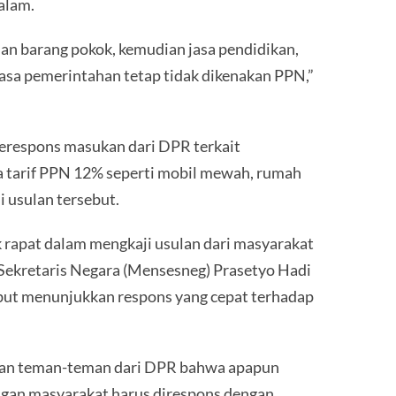
alam.
han barang pokok, kemudian jasa pendidikan,
jasa pemerintahan tetap tidak dikenakan PPN,”
erespons masukan dari DPR terkait
 tarif PPN 12% seperti mobil mewah, rumah
usulan tersebut.
 rapat dalam mengkaji usulan dari masyarakat
i Sekretaris Negara (Mensesneg) Prasetyo Hadi
but menunjukkan respons yang cepat terhadap
engan teman-teman dari DPR bahwa apapun
ngan masyarakat harus direspons dengan