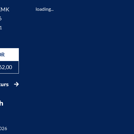
 KMK
loading...
6
1
DR
62,00
kurs
h
2026