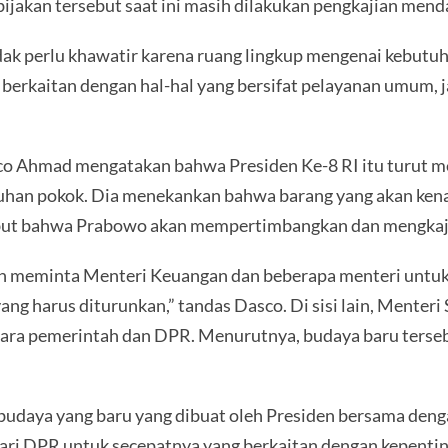
ijakan tersebut saat ini masih dilakukan pengkajian mend
tidak perlu khawatir karena ruang lingkup mengenai kebutu
 berkaitan dengan hal-hal yang bersifat pelayanan umum, 
co Ahmad mengatakan bahwa Presiden Ke-8 RI itu turut m
han pokok. Dia menekankan bahwa barang yang akan kena
t bahwa Prabowo akan mempertimbangkan dan mengkaji 
an meminta Menteri Keuangan dan beberapa menteri untuk
ng harus diturunkan,” tandas Dasco. Di sisi lain, Menter
tara pemerintah dan DPR. Menurutnya, budaya baru terse
ni budaya yang baru yang dibuat oleh Presiden bersama d
ri DPR untuk secepatnya yang berkaitan dengan kepenti