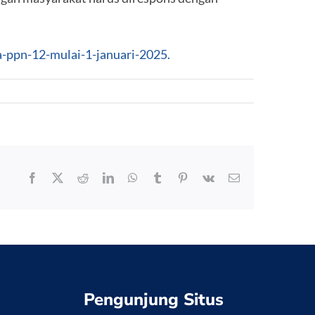
-ppn-12-mulai-1-januari-2025.
Facebook
X
Reddit
LinkedIn
WhatsApp
Tumblr
Pinterest
Vk
Email
Pengunjung Situs