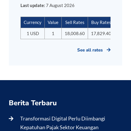
Last update:
7 August 2026
Currency
Value
Sell Rates
Buy Rates
1 USD
1
18,008.60
17,829.40
See all rates
Berita Terbaru
Transformasi Digital Perlu Diimbangi
Kepatuhan Pajak Sektor Keuangan