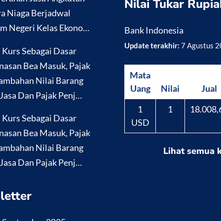
Nilai Tukar Rupia
a Niaga Berjadwal
m Negeri Kelas Ekono…
Bank Indonesia
Update terakhir:
7 Agustus 
i Kurs Sebagai Dasar
nasan Bea Masuk, Pajak
Mata
ambahan Nilai Barang
Uang
Nilai
Jual
Jasa Dan Pajak Penj…
1
1
18.008,
i Kurs Sebagai Dasar
USD
nasan Bea Masuk, Pajak
ambahan Nilai Barang
Lihat semua 
Jasa Dan Pajak Penj…
letter