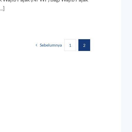
..]
Sebelumnya
1
2