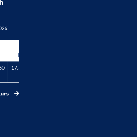
h
2026
Beli
60
17.829,40
kurs