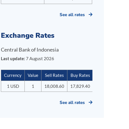
See all rates
Exchange Rates
Central Bank of Indonesia
Last update:
7 August 2026
Currency
Value
Sell Rates
Buy Rates
1 USD
1
18,008.60
17,829.40
See all rates