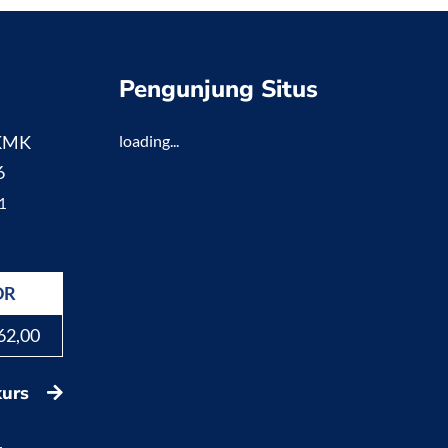
Pengunjung Situs
 KMK
loading...
6
1
DR
62,00
kurs