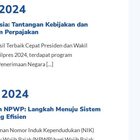
i 2024
sia: Tantangan Kebijakan dan
m Perpajakan
il Terbaik Cepat Presiden dan Wakil
Pilpres 2024, terdapat program
nerimaan Negara [...]
i 2024
an NPWP: Langkah Menuju Sistem
g Efisien
nan Nomor Induk Kependudukan (NIK)
 Wajib Pajak (NPWP) bagi Wajib Pajak