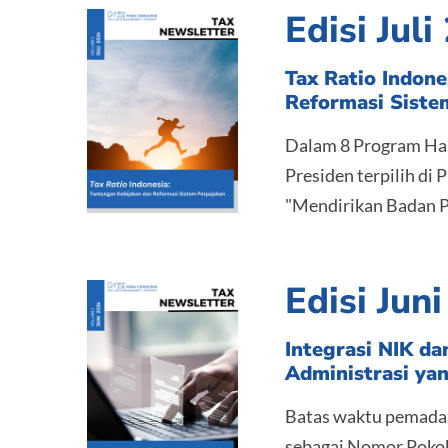
Edisi Jul
Tax Ratio Indone
Reformasi Siste
Dalam 8 Program Has
Presiden terpilih di 
"Mendirikan Badan Pe
Edisi Jun
Integrasi NIK d
Administrasi yan
Batas waktu pemada
sebagai Nomor Pokok